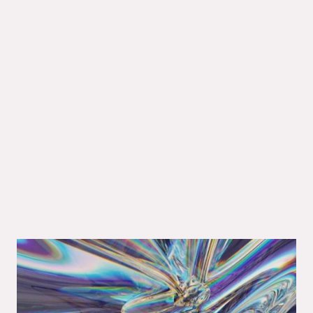
bestimmten Bedingungen durch Leistung sichtbar
wird. Oft ist das Potenzial jedoch verborgen wie ein
Schatz und wartet noch darauf, entdeckt, gefördert
und entfaltet zu werden.
Weil
Begabung viele Gesichter hat, sich durchaus
auch abseits der offensichtlichen Pfade versteckt hält
und zum Sichtbarwerden einen guten Nährboden aus
dem Zusammenspiel von Umweltbedingungen und
Persönlichkeit benötigt, wird sie allerdings leicht
übersehen.
Mehr zur Begabung