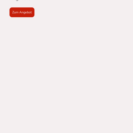
Zum Angebot
Begabung ist bunt
Die
Begabungspsychologie
beschäftigt sich mit allen
Aspekten des menschlichen Erlebens und
Verhaltens in Zusammenhang mit Begabung und
betrachtet diese als Fähigkeitspotenzial, das unter